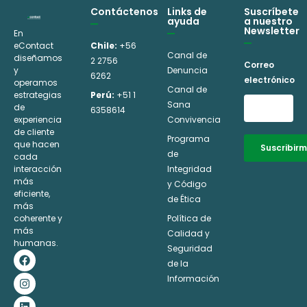
Contáctenos
Links de
Suscríbete
ayuda
a nuestro
Newsletter
En
eContact
Chile:
+56
Canal de
diseñamos
2 2756
Correo
y
Denuncia
6262
electrónico
operamos
Canal de
estrategias
Perú:
+51 1
Sana
de
6358614
experiencia
Convivencia
de cliente
Programa
que hacen
Suscribir
de
cada
interacción
Integridad
Alternative:
más
y Código
eficiente,
de Ética
más
coherente y
Política de
más
Calidad y
humanas.
Seguridad
F
I
L
Y
a
n
i
o
de la
c
s
n
u
Información
e
t
k
t
b
a
e
u