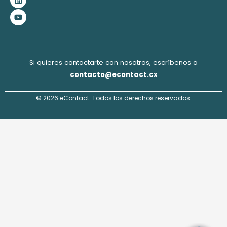
o
g
d
b
o
r
i
e
k
a
n
m
Si quieres contactarte con nosotros, escríbenos a
contacto@econtact.cx
© 2026 eContact. Todos los derechos reservados.