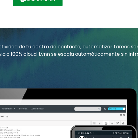
o
n
o
vidad de tu centro de contacto, automatizar tareas senci
vicio 100% cloud, Lynn se escala automáticamente sin infr