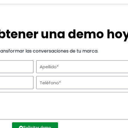
obtener una demo ho
ransformar las conversaciones de tu marca.
A
p
T
e
e
l
l
l
é
i
f
d
o
Solicitar demo