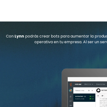
a
e
A
j
l
l
e
e
t
c
e
Con
Lynn
podrás crear bots para aumentar la producti
t
r
operativa en tu empresa. Al ser un ser
r
n
ó
a
n
t
i
i
c
v
o
e
: