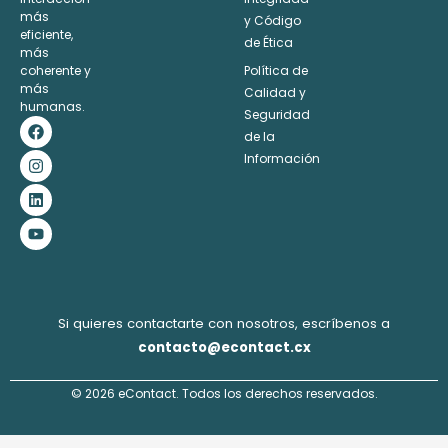
Alternative:
más
y Código
eficiente,
de Ética
más
coherente y
Política de
más
Calidad y
humanas.
Seguridad
F
I
L
Y
a
n
i
o
de la
c
s
n
u
Información
e
t
k
t
b
a
e
u
o
g
d
b
o
r
i
e
k
a
n
m
Si quieres contactarte con nosotros, escríbenos a
contacto@econtact.cx
© 2026 eContact. Todos los derechos reservados.