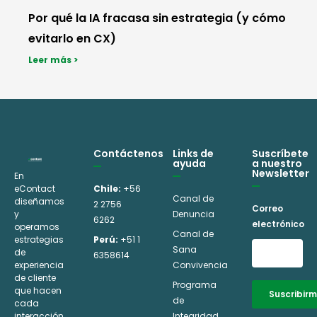
Por qué la IA fracasa sin estrategia (y cómo
evitarlo en CX)
Leer más >
Contáctenos
Links de
Suscríbete
ayuda
a nuestro
Newsletter
En
eContact
Chile:
+56
Canal de
diseñamos
2 2756
Correo
y
Denuncia
6262
electrónico
operamos
Canal de
estrategias
Perú:
+51 1
Sana
de
6358614
experiencia
Convivencia
de cliente
Programa
que hacen
Suscribir
de
cada
interacción
Integridad