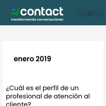
Ir
al
contenido
enero 2019
¿Cuál es el perfil de un
¿Cuál
es
profesional de atención al
el
cliente?