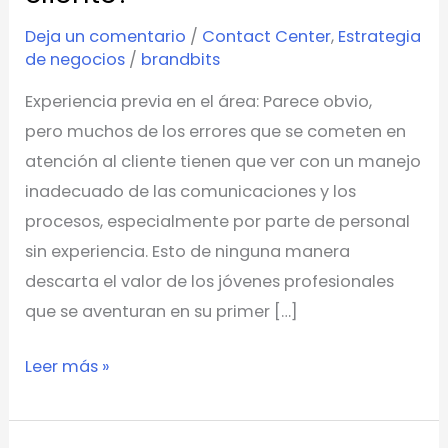
perfil
Deja un comentario
/
Contact Center
,
Estrategia
de
de negocios
/
brandbits
un
profesional
Experiencia previa en el área: Parece obvio,
de
pero muchos de los errores que se cometen en
atención
atención al cliente tienen que ver con un manejo
al
inadecuado de las comunicaciones y los
cliente?
procesos, especialmente por parte de personal
sin experiencia. Esto de ninguna manera
descarta el valor de los jóvenes profesionales
que se aventuran en su primer […]
Leer más »