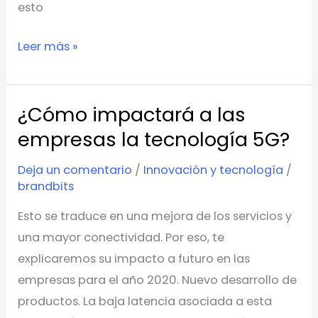
esto
Leer más »
¿Cómo impactará a las
¿Cómo
impactará
empresas la tecnología 5G?
a
Deja un comentario
/
Innovación y tecnología
/
las
brandbits
empresas
Esto se traduce en una mejora de los servicios y
la
una mayor conectividad. Por eso, te
tecnología
explicaremos su impacto a futuro en las
5G?
empresas para el año 2020. Nuevo desarrollo de
productos. La baja latencia asociada a esta