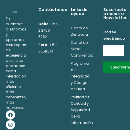
Contáctenos
Links de
Suscríbete
ayuda
a nuestro
Newsletter
En
eContact
Chile:
+56
Canal de
diseñamos
2 2756
Correo
y
Denuncia
6262
electrónico
operamos
Canal de
estrategias
Perú:
+51 1
Sana
de
6358614
experiencia
Convivencia
de cliente
Programa
que hacen
Suscribir
de
cada
interacción
Integridad
Alternative:
más
y Código
eficiente,
de Ética
más
coherente y
Política de
más
Calidad y
humanas.
Seguridad
F
I
L
Y
a
n
i
o
de la
c
s
n
u
Información
e
t
k
t