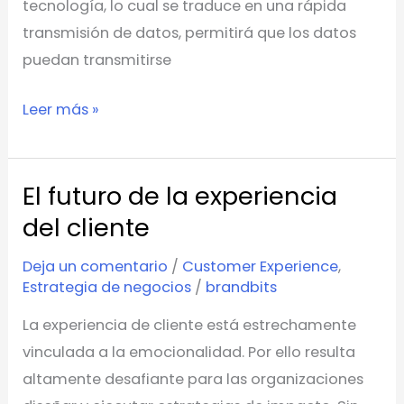
tecnología, lo cual se traduce en una rápida
transmisión de datos, permitirá que los datos
puedan transmitirse
Leer más »
El futuro de la experiencia
El
futuro
del cliente
de
Deja un comentario
/
Customer Experience
,
la
Estrategia de negocios
/
brandbits
experiencia
La experiencia de cliente está estrechamente
del
vinculada a la emocionalidad. Por ello resulta
cliente
altamente desafiante para las organizaciones