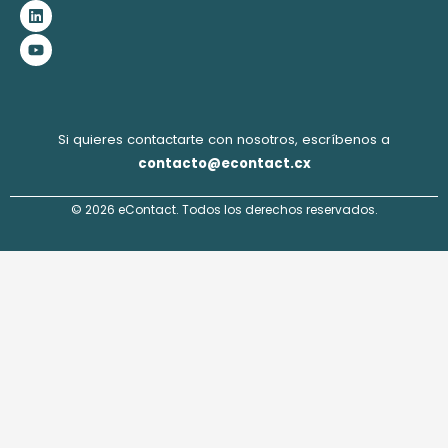
b
a
e
u
o
g
d
b
o
r
i
e
k
a
n
m
Si quieres contactarte con nosotros, escríbenos a
contacto@econtact.cx
© 2026 eContact. Todos los derechos reservados.