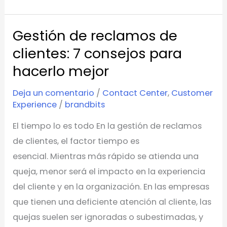
Gestión de reclamos de
Gestión
de
clientes: 7 consejos para
reclamos
hacerlo mejor
de
Deja un comentario
/
Contact Center
,
Customer
clientes:
Experience
/
brandbits
7
consejos
El tiempo lo es todo En la gestión de reclamos
para
de clientes, el factor tiempo es
hacerlo
esencial. Mientras más rápido se atienda una
mejor
queja, menor será el impacto en la experiencia
del cliente y en la organización. En las empresas
que tienen una deficiente atención al cliente, las
quejas suelen ser ignoradas o subestimadas, y