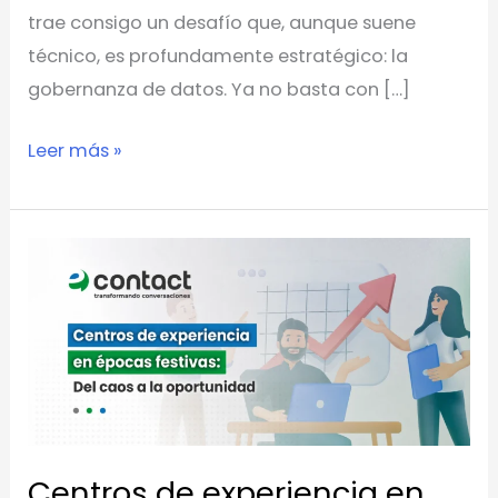
trae consigo un desafío que, aunque suene
técnico, es profundamente estratégico: la
gobernanza de datos. Ya no basta con […]
Leer más »
Centros
de
experiencia
en
épocas
festivas:
del
Centros de experiencia en
caos