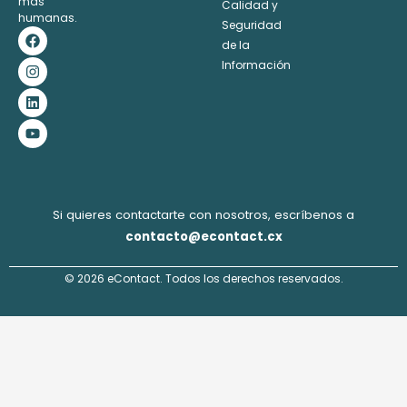
más
Calidad y
humanas.
Seguridad
F
I
L
Y
a
n
i
o
de la
c
s
n
u
Información
e
t
k
t
b
a
e
u
o
g
d
b
o
r
i
e
k
a
n
m
Si quieres contactarte con nosotros, escríbenos a
contacto@econtact.cx
© 2026 eContact. Todos los derechos reservados.