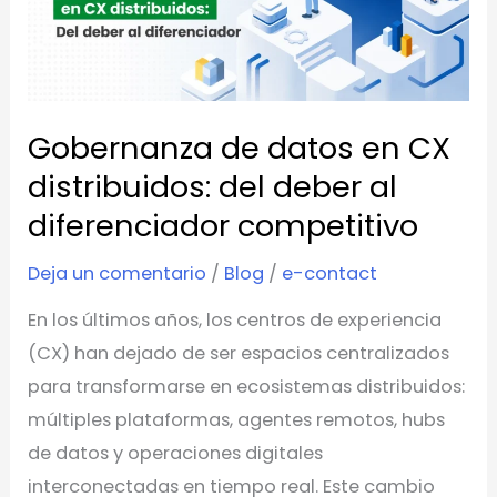
en
CX
distribuidos:
del
Gobernanza de datos en CX
deber
al
distribuidos: del deber al
diferenciador
diferenciador competitivo
competitivo
Deja un comentario
/
Blog
/
e-contact
En los últimos años, los centros de experiencia
(CX) han dejado de ser espacios centralizados
para transformarse en ecosistemas distribuidos:
múltiples plataformas, agentes remotos, hubs
de datos y operaciones digitales
interconectadas en tiempo real. Este cambio