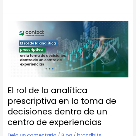
El
rol
de
la
analítica
prescriptiva
en
El rol de la analítica
la
toma
prescriptiva en la toma de
de
decisiones dentro de un
decisiones
centro de experiencias
dentro
de
Deja un comentario
/
Blog
/
brandbits