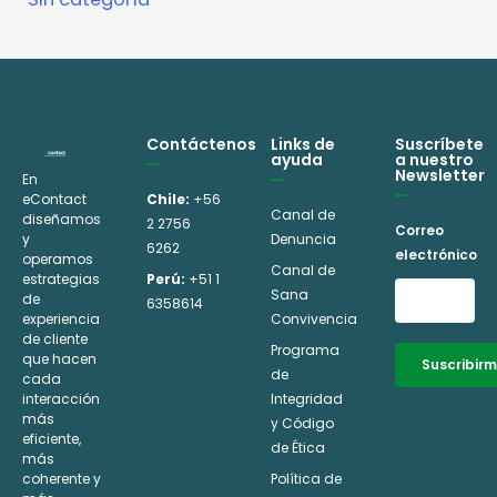
Contáctenos
Links de
Suscríbete
ayuda
a nuestro
Newsletter
En
eContact
Chile:
+56
Canal de
diseñamos
2 2756
Correo
y
Denuncia
6262
electrónico
operamos
Canal de
estrategias
Perú:
+51 1
Sana
de
6358614
experiencia
Convivencia
de cliente
Programa
que hacen
Suscribir
de
cada
interacción
Integridad
Alternative:
más
y Código
eficiente,
de Ética
más
coherente y
Política de