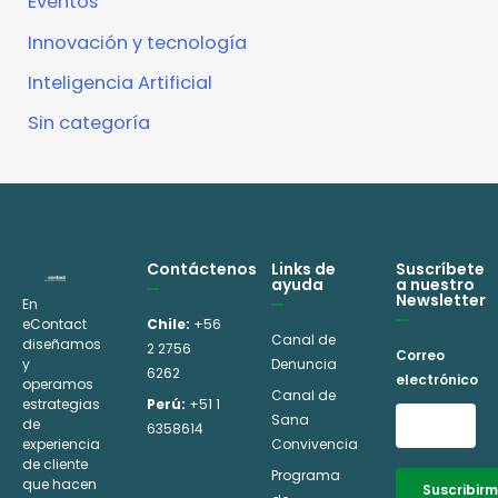
Eventos
Innovación y tecnología
Inteligencia Artificial
Sin categoría
Contáctenos
Links de
Suscríbete
ayuda
a nuestro
Newsletter
En
eContact
Chile:
+56
Canal de
diseñamos
2 2756
Correo
y
Denuncia
6262
electrónico
operamos
Canal de
estrategias
Perú:
+51 1
Sana
de
6358614
experiencia
Convivencia
de cliente
Programa
que hacen
Suscribir