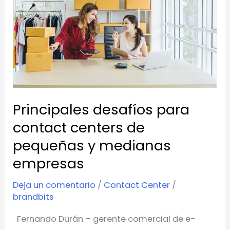
contact
centers
de
pequeñas
y
medianas
empresas
Principales desafíos para
contact centers de
pequeñas y medianas
empresas
Deja un comentario
/
Contact Center
/
brandbits
Fernando Durán – gerente comercial de e-