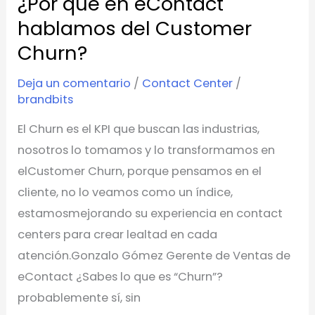
¿Por qué en eContact
en
hablamos del Customer
eContact
hablamos
Churn?
del
Deja un comentario
/
Contact Center
/
Customer
brandbits
Churn?
El Churn es el KPI que buscan las industrias,
nosotros lo tomamos y lo transformamos en
elCustomer Churn, porque pensamos en el
cliente, no lo veamos como un índice,
estamosmejorando su experiencia en contact
centers para crear lealtad en cada
atención.Gonzalo Gómez Gerente de Ventas de
eContact ¿Sabes lo que es “Churn”?
probablemente sí, sin