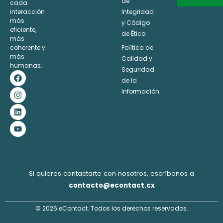
de
cada
interacción
Integridad
Alternative:
más
y Código
eficiente,
de Ética
más
coherente y
Política de
más
Calidad y
humanas.
Seguridad
F
I
L
Y
a
n
i
o
de la
c
s
n
u
Información
e
t
k
t
b
a
e
u
o
g
d
b
o
r
i
e
k
a
n
m
Si quieres contactarte con nosotros, escríbenos a
contacto@econtact.cx
© 2026 eContact. Todos los derechos reservados.