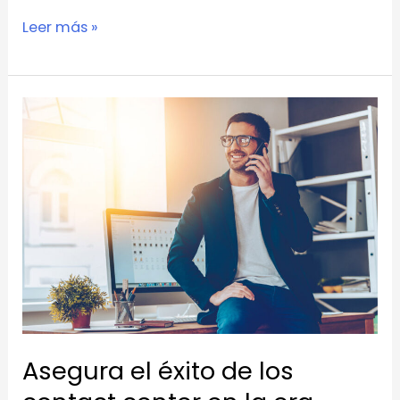
Leer más »
Asegura
el
éxito
de
los
contact
center
en
la
era
Asegura el éxito de los
digital.