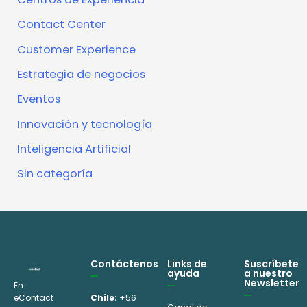
Contact Center
Customer Experience
Estrategia de negocios
Eventos
Innovación y tecnología
Inteligencia Artificial
Sin categoría
Contáctenos
Links de
Suscríbete
ayuda
a nuestro
Newsletter
En
eContact
Chile:
+56