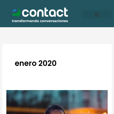
Ir
al
contenido
enero 2020
4
tendencias
de