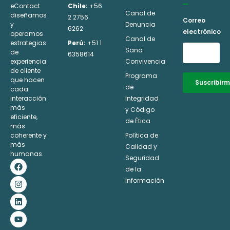
eContact
Chile:
+56
Canal de
diseñamos
2 2756
Correo
y
Denuncia
6262
electrónico
operamos
Canal de
estrategias
Perú:
+51 1
Sana
de
6358614
experiencia
Convivencia
de cliente
Programa
que hacen
Suscribir
de
cada
interacción
Integridad
Alternative:
más
y Código
eficiente,
de Ética
más
coherente y
Política de
más
Calidad y
humanas.
Seguridad
F
I
L
Y
a
n
i
o
de la
c
s
n
u
Información
e
t
k
t
b
a
e
u
o
g
d
b
o
r
i
e
k
a
n
m