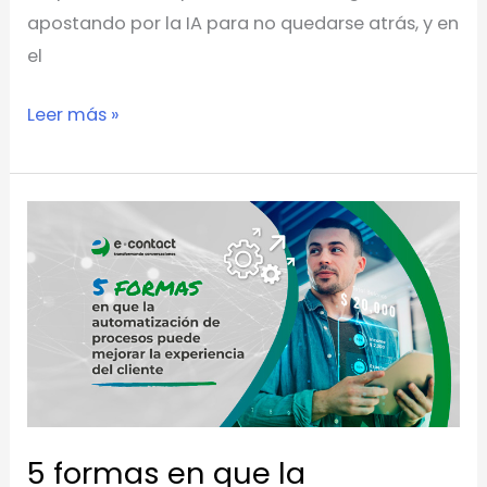
apostando por la IA para no quedarse atrás, y en
el
Leer más »
5
formas
en
que
la
automatización
de
procesos
5 formas en que la
puede