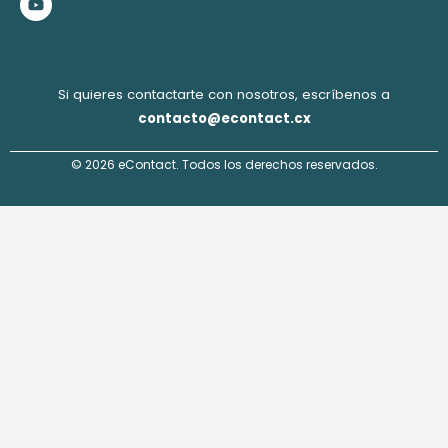
k
a
n
m
Si quieres contactarte con nosotros, escríbenos a
contacto@econtact.cx
© 2026 eContact. Todos los derechos reservados.