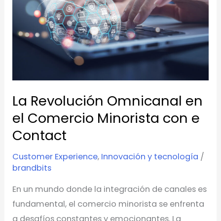
en
el
Comercio
Minorista
con
e
Contact
La Revolución Omnicanal en
el Comercio Minorista con e
Contact
Customer Experience
,
Innovación y tecnología
/
brandbits
En un mundo donde la integración de canales es
fundamental, el comercio minorista se enfrenta
a desafíos constantes y emocionantes. La