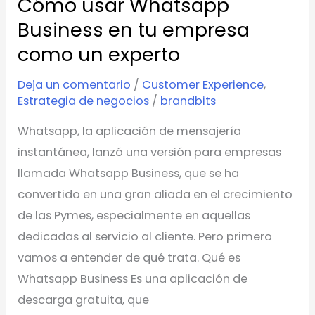
Cómo usar Whatsapp
Cómo
usar
Business en tu empresa
Whatsapp
como un experto
Business
Deja un comentario
/
Customer Experience
,
en
Estrategia de negocios
/
brandbits
tu
empresa
Whatsapp, la aplicación de mensajería
como
instantánea, lanzó una versión para empresas
un
llamada Whatsapp Business, que se ha
experto
convertido en una gran aliada en el crecimiento
de las Pymes, especialmente en aquellas
dedicadas al servicio al cliente. Pero primero
vamos a entender de qué trata. Qué es
Whatsapp Business Es una aplicación de
descarga gratuita, que