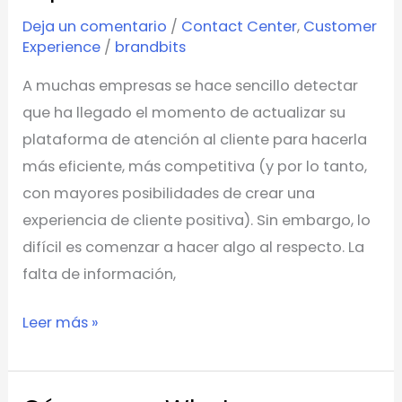
a
Deja un comentario
/
Contact Center
,
Customer
una
Experience
/
brandbits
plataforma
moderna
A muchas empresas se hace sencillo detectar
de
que ha llegado el momento de actualizar su
experiencia
plataforma de atención al cliente para hacerla
del
más eficiente, más competitiva (y por lo tanto,
cliente
con mayores posibilidades de crear una
experiencia de cliente positiva). Sin embargo, lo
difícil es comenzar a hacer algo al respecto. La
falta de información,
Leer más »