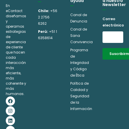
ayuda
a nuestro
Newsletter
En
eContact
Chile:
+56
Canal de
diseñamos
2 2756
Correo
y
Denuncia
6262
electrónico
operamos
Canal de
estrategias
Perú:
+51 1
Sana
de
6358614
experiencia
Convivencia
de cliente
Programa
que hacen
Suscribir
de
cada
interacción
Integridad
Alternative:
más
y Código
eficiente,
de Ética
más
coherente y
Política de
más
Calidad y
humanas.
Seguridad
F
I
L
Y
a
n
i
o
de la
c
s
n
u
Información
e
t
k
t
b
a
e
u
o
g
d
b
o
r
i
e