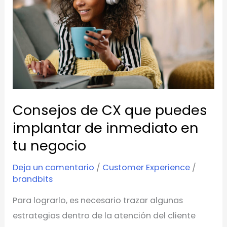
que
puedes
implantar
de
inmediato
en
tu
Consejos de CX que puedes
negocio
implantar de inmediato en
tu negocio
Deja un comentario
/
Customer Experience
/
brandbits
Para lograrlo, es necesario trazar algunas
estrategias dentro de la atención del cliente