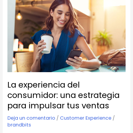
experiencia
del
consumidor:
una
estrategia
para
impulsar
tus
ventas
La experiencia del
consumidor: una estrategia
para impulsar tus ventas
Deja un comentario
/
Customer Experience
/
brandbits