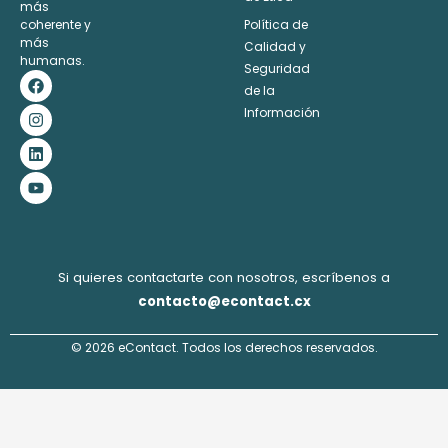
más
coherente y
Política de
más
Calidad y
humanas.
Seguridad
F
I
L
Y
a
n
i
o
de la
c
s
n
u
Información
e
t
k
t
b
a
e
u
o
g
d
b
o
r
i
e
k
a
n
m
Si quieres contactarte con nosotros, escríbenos a
contacto@econtact.cx
© 2026 eContact. Todos los derechos reservados.