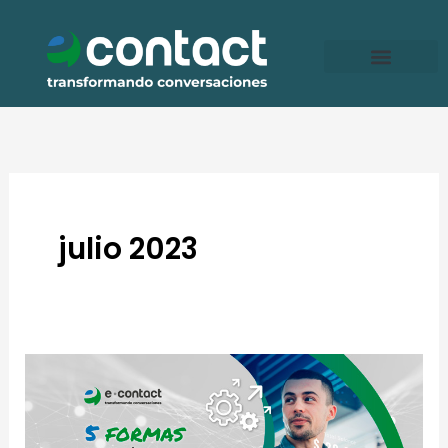
Ir
al
contenido
julio 2023
5
formas
en