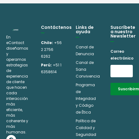
Contáctenos
Links de
Suscríbete
ayuda
a nuestro
Newsletter
En
eContact
Chile:
+56
Canal de
diseñamos
2 2756
Correo
y
Denuncia
6262
electrónico
operamos
Canal de
estrategias
Perú:
+51 1
Sana
de
6358614
experiencia
Convivencia
de cliente
Programa
que hacen
Suscribir
de
cada
interacción
Integridad
Alternative:
más
y Código
eficiente,
de Ética
más
coherente y
Política de
más
Calidad y
humanas.
Seguridad
F
I
L
Y