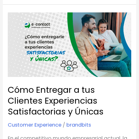
Cómo
Entregar
a
tus
Clientes
Experiencias
Satisfactorias
y
Cómo Entregar a tus
Únicas
Clientes Experiencias
Satisfactorias y Únicas
Customer Experience
/
brandbits
En el competitivo mundo empresarial actual, la