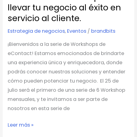
poder
llevar tu negocio al éxito en
de
servicio al cliente.
nuestras
soluciones
Estrategia de negocios
,
Eventos
/
brandbits
para
¡Bienvenidos a la serie de Workshops de
llevar
eContact! Estamos emocionados de brindarte
tu
una experiencia única y enriquecedora, donde
negocio
podrás conocer nuestras soluciones y entender
al
cómo pueden potenciar tu negocio. El 25 de
éxito
julio será el primero de una serie de 6 Workshop
en
mensuales, y te invitamos a ser parte de
servicio
nosotros en esta serie de
al
cliente.
Leer más »