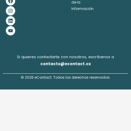
a
n
i
o
de la
c
s
n
u
Información
e
t
k
t
b
a
e
u
o
g
d
b
o
r
i
e
k
a
n
m
Si quieres contactarte con nosotros, escríbenos a
contacto@econtact.cx
© 2026 eContact. Todos los derechos reservados.